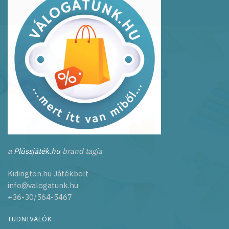
a
Plüssjáték.hu
brand tagja
Kidington.hu Játékbolt
info@valogatunk.hu
+36-30/564-5467
TUDNIVALÓK