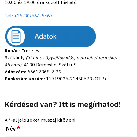
10.00 és 19.00 óra között hívható.
Tel: +36-30/564-5467
Rohács Imre ev.
Székhely
(itt nincs ügyfélfogadás, nem lehet terméket
átvenni)
: 4130 Derecske, Szél u. 9.
Adószám:
66612368-2-29
Bankszámlaszám:
11719025-21458673 (OTP)
Kérdésed van? Itt is megírhatod!
A *-al jelölteket muszáj kitölteni
Név
*