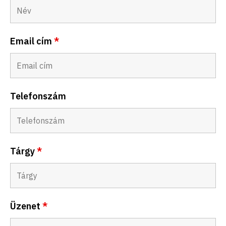
Email cí­m
*
Telefonszám
Tárgy
*
Üzenet
*