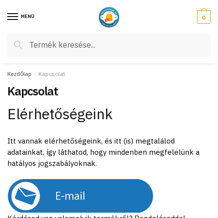
Skip
Skip
to
to
MENÜ
0
navigation
content
Keresés
Keresés
a
következőre:
Kezdőlap
/
Kapcsolat
Kapcsolat
Elérhetőségeink
Itt vannak elérhetőségeink, és itt (is) megtalálod
adatainkat, így láthatod, hogy mindenben megfelelünk a
hatályos jogszabályoknak.