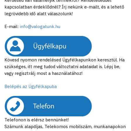
Kérdésed van valamelyik termékről? Rendeléseddel
kapcsolatban érdeklődnél? Írj nekünk e-mailt, és a lehető
legrövidebb idő alatt válaszolunk!
E-mail:
info@valogatunk.hu
Kövesd nyomon rendelésed Ügyfélkapunkon keresztül. Ha
szükséges, itt meg tudod változtatni adataidat is. Lépj be,
vagy regisztrálj most a használatához!
Belépés az Ügyfélkapuba
Telefonon is elérsz bennünket!
Számunk alapdíjas, Telekomos mobilszám, munkanapokon