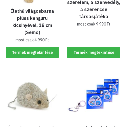
szerelem, a szenvedély,
a szerencse
Élethű világosbarna
társasjátéka
plüss kenguru
most csak
9 990
Ft
kicsinyével, 18 cm
(Semo)
most csak
4 990
Ft
Termék megtekintése
Termék megtekintése