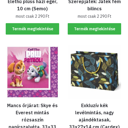
Élethű plüss házi egér,
Szerepjáték: Játék fém
10 cm (Semo)
bilincs
most csak
2 290
Ft
most csak
2 290
Ft
Termék megtekintése
Termék megtekintése
Mancs őrjárat: Skye és
Exkluzív kék
Everest mintás
levélmintás, nagy
rózsaszín
ajándéktasak,
papírszalvéta, 33×33
33x27x14 cm (Cardex)