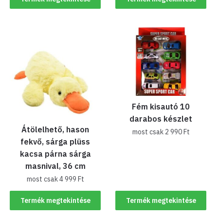
Fém kisautó 10
darabos készlet
Átölelhető, hason
most csak
2 990
Ft
fekvő, sárga plüss
kacsa párna sárga
masnival, 36 cm
most csak
4 999
Ft
Termék megtekintése
Termék megtekintése