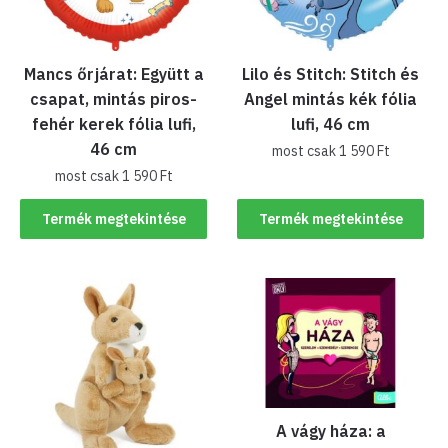
Mancs őrjárat: Együtt a
Lilo és Stitch: Stitch és
csapat, mintás piros-
Angel mintás kék fólia
fehér kerek fólia lufi,
lufi, 46 cm
46 cm
most csak
1 590
Ft
most csak
1 590
Ft
Termék megtekintése
Termék megtekintése
A vágy háza: a