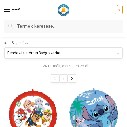
Skip
Skip
to
to
MENÜ
0
navigation
content
Keresés
Keresés
a
következőre:
Kezdőlap
/
Üzlet
1–24 termék, összesen 25 db
1
2