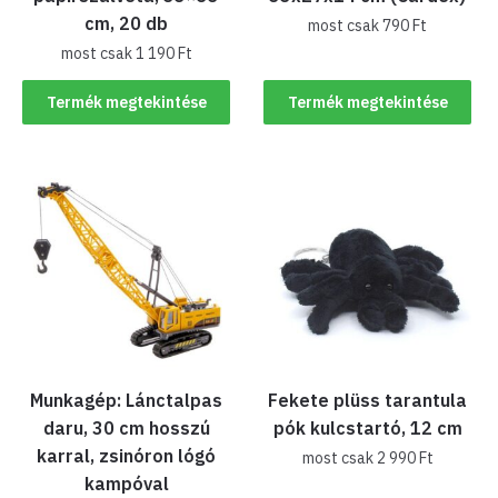
cm, 20 db
most csak
790
Ft
most csak
1 190
Ft
Termék megtekintése
Termék megtekintése
Munkagép: Lánctalpas
Fekete plüss tarantula
daru, 30 cm hosszú
pók kulcstartó, 12 cm
karral, zsinóron lógó
most csak
2 990
Ft
kampóval