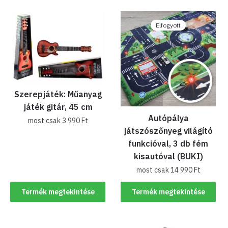
Elfogyott
Szerepjáték: Műanyag
játék gitár, 45 cm
Autópálya
most csak
3 990
Ft
játszószőnyeg világító
funkcióval, 3 db fém
kisautóval (BUKI)
most csak
14 990
Ft
Termék megtekintése
Termék megtekintése