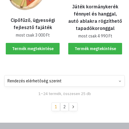
Játék kormánykerék
fénnyel és hanggal,
Cipőfűző, ügyességi
autó ablakra rögzíthető
fejlesztő fajáték
tapadókoronggal
most csak
3 000
Ft
most csak
4 990
Ft
Termék megtekintése
Termék megtekintése
1–24 termék, összesen 25 db
1
2