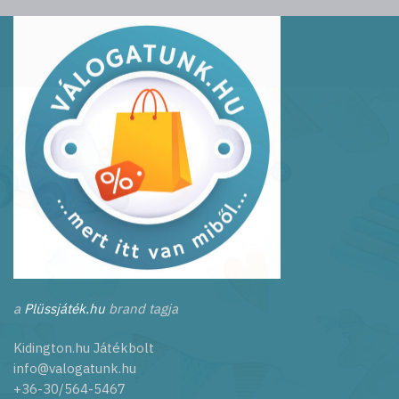
a
Plüssjáték.hu
brand tagja
Kidington.hu Játékbolt
info@valogatunk.hu
+36-30/564-5467