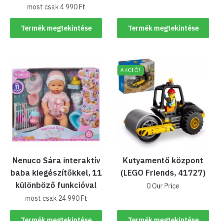
most csak
4 990
Ft
Termék megtekintése
Termék megtekintése
AKCIÓ!
Nenuco Sára interaktív
Kutyamentő központ
baba kiegészítőkkel, 11
(LEGO Friends, 41727)
különböző funkcióval
0 Our Price
most csak
24 990
Ft
Termék megtekintése
Termék megtekintése