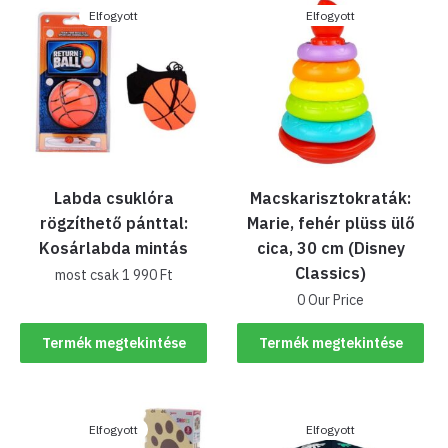
Elfogyott
Elfogyott
Labda csuklóra
Macskarisztokraták:
rögzíthető pánttal:
Marie, fehér plüss ülő
Kosárlabda mintás
cica, 30 cm (Disney
Classics)
most csak
1 990
Ft
0 Our Price
Termék megtekintése
Termék megtekintése
Elfogyott
Elfogyott