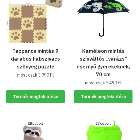
Tappancs mintás 9
Kaméleon mintás
darabos habszivacs
színváltós „varázs”
szőnyeg puzzle
esernyő gyerekeknek,
70 cm
most csak
3 990
Ft
most csak
5 490
Ft
Termék megtekintése
Termék megtekintése
Elfogyott
Elfogyott