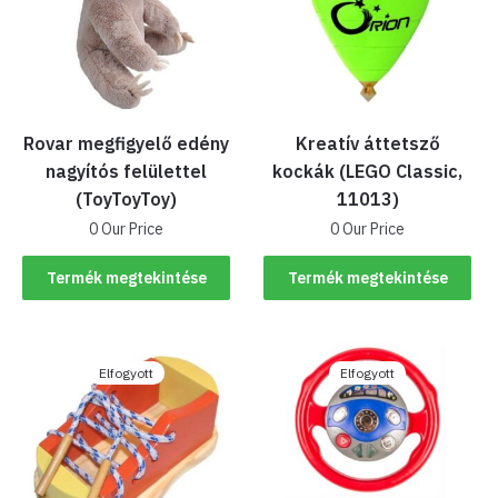
Rovar megfigyelő edény
Kreatív áttetsző
nagyítós felülettel
kockák (LEGO Classic,
(ToyToyToy)
11013)
0 Our Price
0 Our Price
Termék megtekintése
Termék megtekintése
Elfogyott
Elfogyott