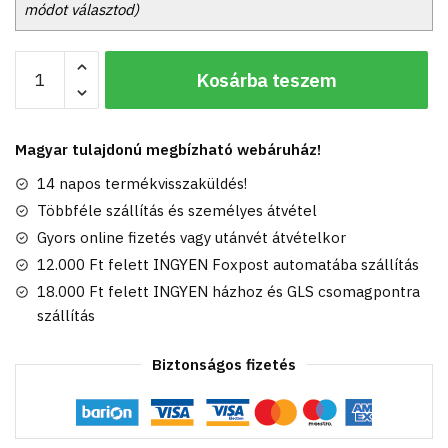
módot választod)
Élethű
Kosárba teszem
világosbarna
plüss
kenguru
Magyar tulajdonú megbízható webáruház!
kicsinyével,
18
14 napos termékvisszaküldés!
cm
Többféle szállítás és személyes átvétel
(Semo)
Gyors online fizetés vagy utánvét átvételkor
mennyiség
12.000 Ft felett INGYEN Foxpost automatába szállítás
18.000 Ft felett INGYEN házhoz és GLS csomagpontra
szállítás
Biztonságos fizetés