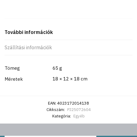
További információk
Szállítási információk
Tömeg
65 g
18 × 12 × 18 cm
Méretek
EAN:
4023172014138
Cikkszám:
PJ25072604
Kategória:
Egyéb