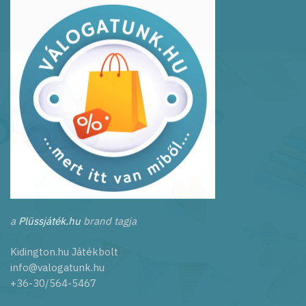
a
Plüssjáték.hu
brand tagja
Kidington.hu Játékbolt
info@valogatunk.hu
+36-30/564-5467