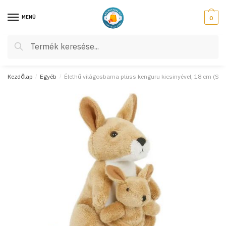
Skip
Skip
to
to
MENÜ
0
navigation
content
Keresés
Keresés
a
következőre:
Kezdőlap
/
Egyéb
/
Élethű világosbarna plüss kenguru kicsinyével, 18 cm (Se