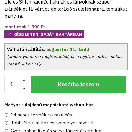
Lilo és Stitch rajongó fiúknak és lányoknak szuper
ajándék és látványos dekoráció születésnapra, tematikus
party-ra.
most csak
1 590
Ft
KÉSZLETEN, SAJÁT RAKTÁRBAN
Várható szállítás:
augusztus 11., kedd
(amennyiben ma megrendeled, és a leggyorsabb szállítási
módot választod)
Lilo
Kosárba teszem
és
Stitch:
Stitch
Magyar tulajdonú megbízható webáruház!
és
Angel
14 napos termékvisszaküldés!
mintás
Többféle szállítás és személyes átvétel
kék
Gyors online fizetés vagy utánvét átvételkor