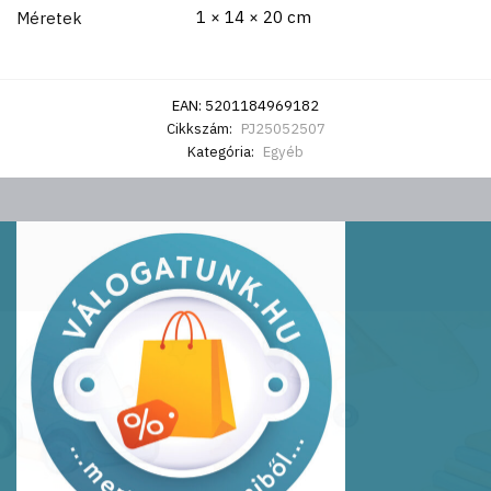
1 × 14 × 20 cm
Méretek
EAN:
5201184969182
Cikkszám:
PJ25052507
Kategória:
Egyéb