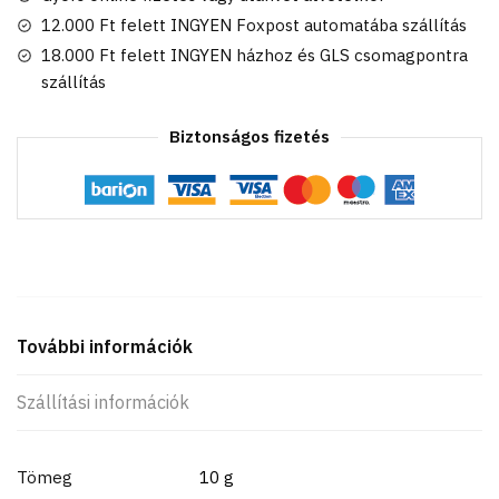
fólia
12.000 Ft felett INGYEN Foxpost automatába szállítás
lufi,
18.000 Ft felett INGYEN házhoz és GLS csomagpontra
46
szállítás
cm
mennyiség
Biztonságos fizetés
További információk
Szállítási információk
Tömeg
10 g