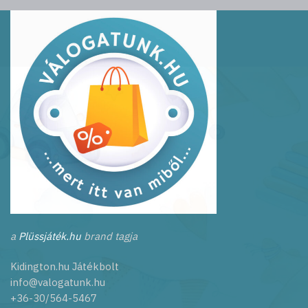
a
Plüssjáték.hu
brand tagja
Kidington.hu Játékbolt
info@valogatunk.hu
+36-30/564-5467