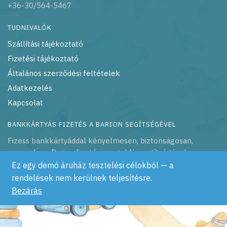
+36-30/564-5467
TUDNIVALÓK
Szállítási tájékoztató
Fizetési tájékoztató
Általános szerződési feltételek
Adatkezelés
Kapcsolat
BANKKÁRTYÁS FIZETÉS A BARION SEGÍTSÉGÉVEL
Fizess bankkártyáddal kényelmesen, biztonságosan,
azonnal – a Barion fizetési megoldás segítségével
Ez egy demó áruház tesztelési célokból — a
rendelések nem kerülnek teljesítésre.
Bezárás