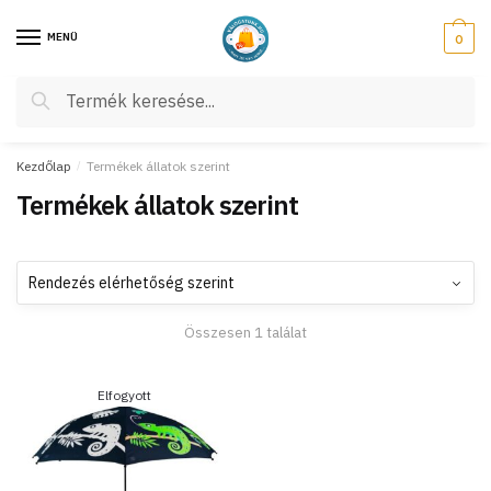
Skip
Skip
to
to
MENÜ
0
navigation
content
Keresés
Keresés
a
következőre:
Kezdőlap
/
Termékek állatok szerint
Termékek állatok szerint
Összesen 1 találat
Elfogyott