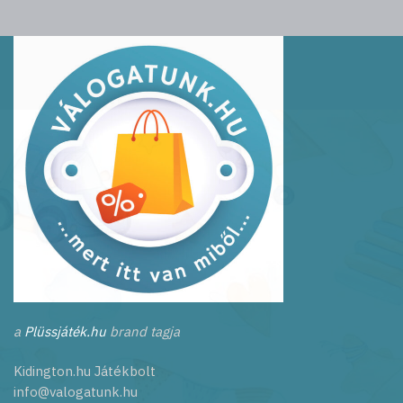
a
Plüssjáték.hu
brand tagja
Kidington.hu Játékbolt
info@valogatunk.hu