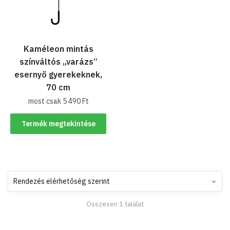
Kaméleon mintás
színváltós „varázs”
esernyő gyerekeknek,
70 cm
most csak
5 490
Ft
Termék megtekintése
Összesen 1 találat